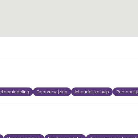
ctbemiddeling
Doorverwijzing
Inhoudelijke hulp
Persoonlij