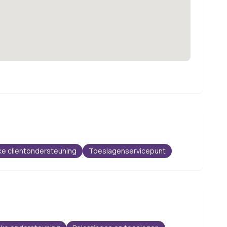
ke clientondersteuning
Toeslagenservicepunt