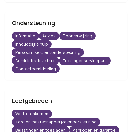
Ondersteuning
Informatie
Advies
Doorverwijzing
Inhoudelijke hulp
Persoonlijke clientondersteuning
Administratieve hulp
Toeslagenservicepunt
Contactbemiddeling
Leefgebieden
Werk en inkomen
Zorg en maatschappelijke ondersteuning
Belastingen en toeslagen
Aankopen en garantie