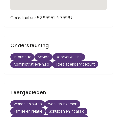
Coördinaten: 52.95951, 4.75967
Ondersteuning
Informatie
Advies
Doorverwijzing
Administratieve hulp
Toeslagenservicepunt
Leefgebieden
Wonen en buren
Werk en inkomen
Familie en relatie
Schulden en incasso