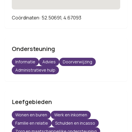
Coördinaten: 52.50691, 4.67093
Ondersteuning
Informatie
Advies
Doorverwijzing
Administratieve hulp
Leefgebieden
Wonen en buren
Werk en inkomen
Familie en relatie
Schulden en incasso
Zorg en maatschappelijke ondersteuning