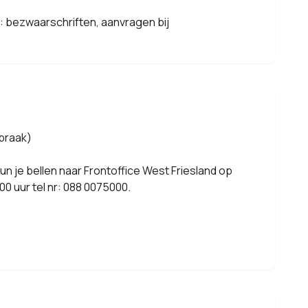
d: bezwaarschriften, aanvragen bij
spraak)
n je bellen naar Frontoffice West Friesland op
0 uur tel nr: 088 0075000.