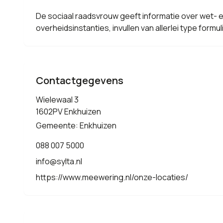
De sociaal raadsvrouw geeft informatie over wet- e
overheidsinstanties, invullen van allerlei type for
Contactgegevens
Wielewaal 3
1602PV Enkhuizen
Gemeente: Enkhuizen
088 007 5000
info@sylta.nl
https://www.meewering.nl/onze-locaties/