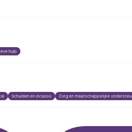
ieve hulp
tie
Schulden en incasso
Zorg en maatschappelijke ondersteu