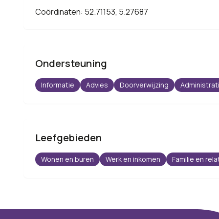
Coördinaten: 52.71153, 5.27687
Ondersteuning
Informatie
Advies
Doorverwijzing
Administrat
Leefgebieden
Wonen en buren
Werk en inkomen
Familie en rela
Footer