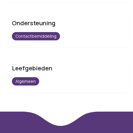
Ondersteuning
Contactbemiddeling
Leefgebieden
Algemeen
Footer