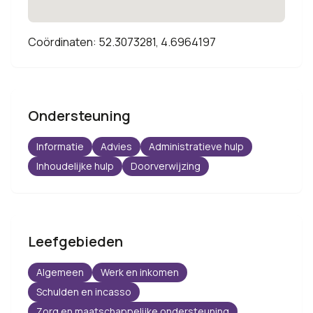
Coördinaten: 52.3073281, 4.6964197
Ondersteuning
Informatie
Advies
Administratieve hulp
Inhoudelijke hulp
Doorverwijzing
Leefgebieden
Algemeen
Werk en inkomen
Schulden en incasso
Zorg en maatschappelijke ondersteuning