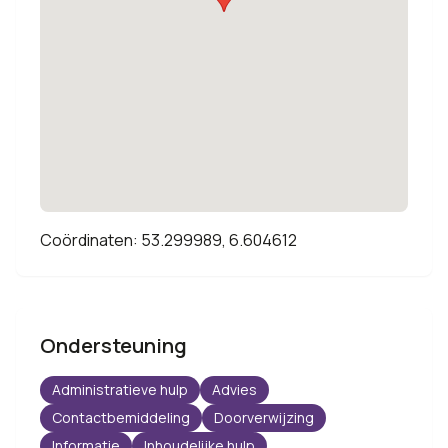
Coördinaten: 53.299989, 6.604612
Ondersteuning
Administratieve hulp
Advies
Contactbemiddeling
Doorverwijzing
Informatie
Inhoudelijke hulp