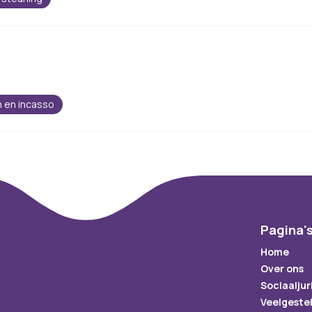
 en incasso
Pagina'
Home
Over ons
Sociaaljur
Veelgeste