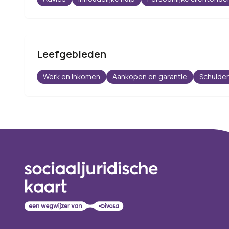
Leefgebieden
Werk en inkomen
Aankopen en garantie
Schulden
Footer