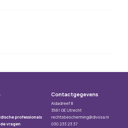
s
Contactgegevens
Aidadreef 8
3561 GE Utrecht
idische professionals
rechtsbescherming@divosa.nl
lde vragen
030 233 23 37