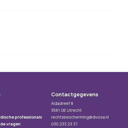
s
Contactgegevens
Aidadreef 8
3561 GE Utrecht
idische professionals
rechtsbescherming@divosa.nl
lde vragen
030 233 23 37