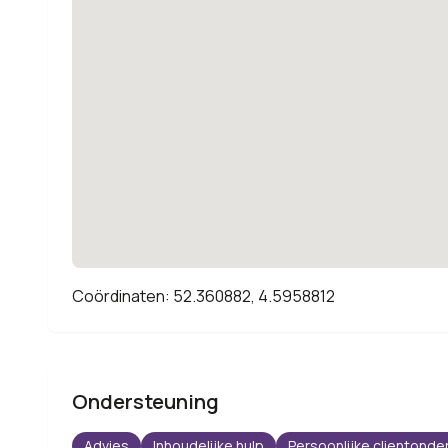
Coördinaten: 52.360882, 4.5958812
Ondersteuning
Advies
Inhoudelijke hulp
Persoonlijke clientonde