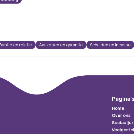
Familie en relatie
Aankopen en garantie
Schulden en incasso
Pagina'
Home
Over ons
Sociaaljur
Veelgeste