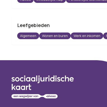
Leefgebieden
Algemeen
Wonen en buren
Werk en inkomen
Footer