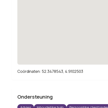
Coördinaten: 52.3478543, 4.9102503
Ondersteuning
Advies
Inhoudelijke hulp
Persoonlijke clientonde