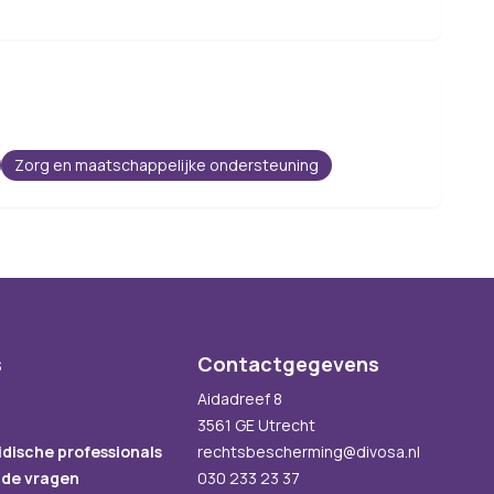
Zorg en maatschappelijke ondersteuning
s
Contactgegevens
Aidadreef 8
3561 GE Utrecht
idische professionals
rechtsbescherming@divosa.nl
lde vragen
030 233 23 37