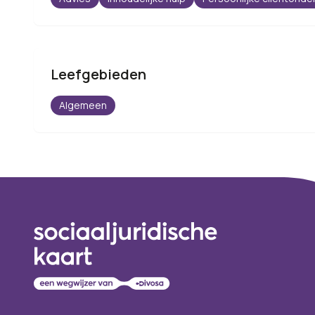
Leefgebieden
Algemeen
Footer