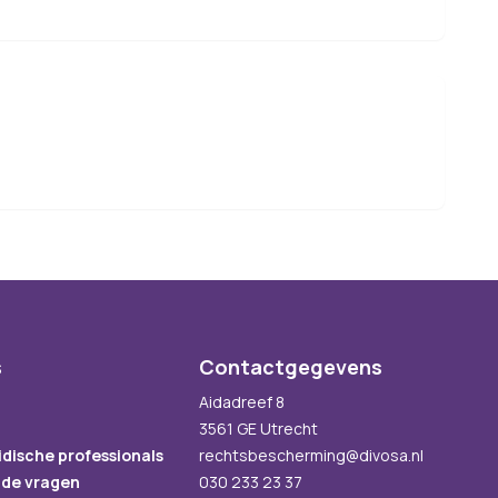
s
Contactgegevens
Aidadreef 8
3561 GE Utrecht
idische professionals
rechtsbescherming@divosa.nl
lde vragen
030 233 23 37