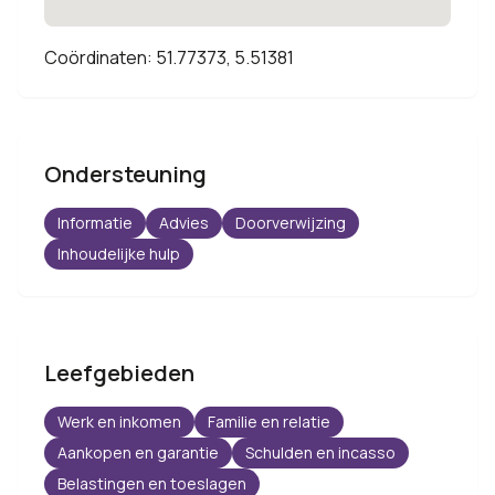
Coördinaten: 51.77373, 5.51381
Ondersteuning
Informatie
Advies
Doorverwijzing
Inhoudelijke hulp
Leefgebieden
Werk en inkomen
Familie en relatie
Aankopen en garantie
Schulden en incasso
Belastingen en toeslagen