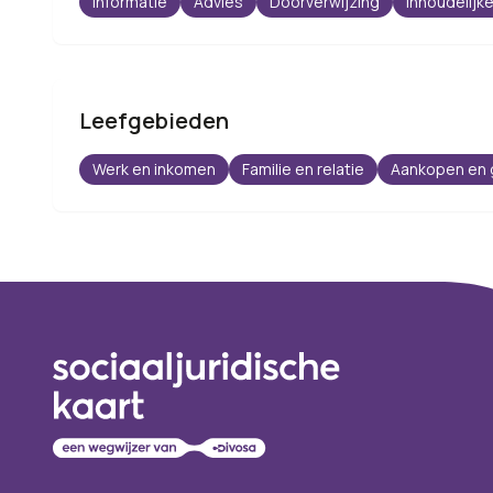
Informatie
Advies
Doorverwijzing
Inhoudelijke
Leefgebieden
Werk en inkomen
Familie en relatie
Aankopen en 
Footer