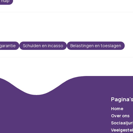
 hulp
garantie
Schulden en incasso
Belastingen en toeslagen
Pagina'
Home
Over ons
Sociaaljur
Veelgeste