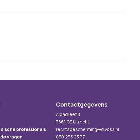
s
Contactgegevens
Aidadreef 8
3561 GE Utrecht
idische professionals
rechtsbescherming@divosa.nl
lde vragen
030 233 23 37