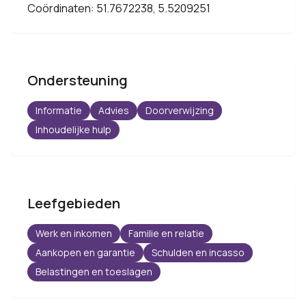
Coördinaten: 51.7672238, 5.5209251
Ondersteuning
Informatie
Advies
Doorverwijzing
Inhoudelijke hulp
Leefgebieden
Werk en inkomen
Familie en relatie
Aankopen en garantie
Schulden en incasso
Belastingen en toeslagen