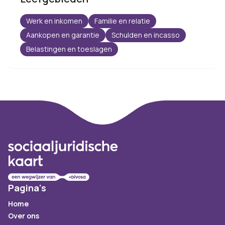
Werk en inkomen
Familie en relatie
Aankopen en garantie
Schulden en incasso
Belastingen en toeslagen
Footer
Pagina's
Home
Over ons