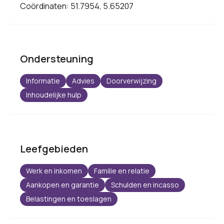
Coördinaten: 51.7954, 5.65207
Ondersteuning
Informatie
Advies
Doorverwijzing
Inhoudelijke hulp
Leefgebieden
Werk en inkomen
Familie en relatie
Aankopen en garantie
Schulden en incasso
Belastingen en toeslagen