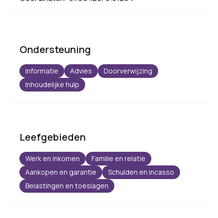
Ondersteuning
Informatie
Advies
Doorverwijzing
Inhoudelijke hulp
Leefgebieden
Werk en inkomen
Familie en relatie
Aankopen en garantie
Schulden en incasso
Belastingen en toeslagen