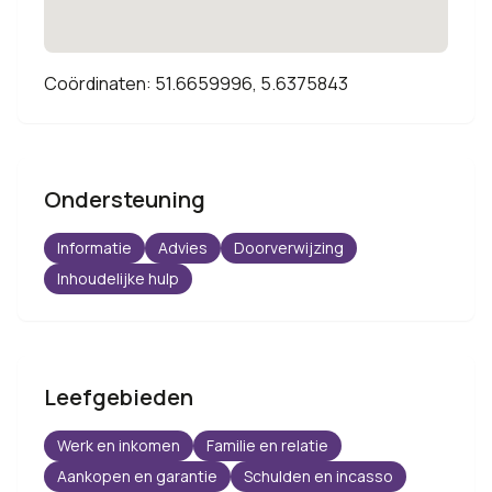
Coördinaten: 51.6659996, 5.6375843
Ondersteuning
Informatie
Advies
Doorverwijzing
Inhoudelijke hulp
Leefgebieden
Werk en inkomen
Familie en relatie
Aankopen en garantie
Schulden en incasso