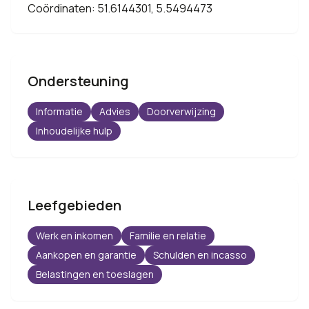
Coördinaten: 51.6144301, 5.5494473
Ondersteuning
Informatie
Advies
Doorverwijzing
Inhoudelijke hulp
Leefgebieden
Werk en inkomen
Familie en relatie
Aankopen en garantie
Schulden en incasso
Belastingen en toeslagen