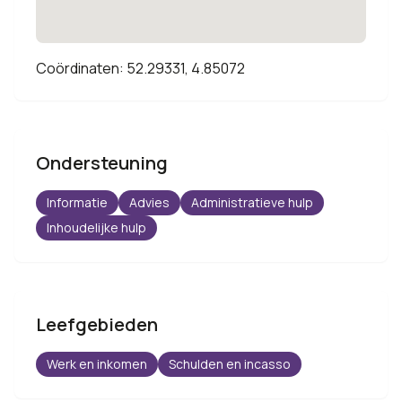
Coördinaten: 52.29331, 4.85072
Ondersteuning
Informatie
Advies
Administratieve hulp
Inhoudelijke hulp
Leefgebieden
Werk en inkomen
Schulden en incasso