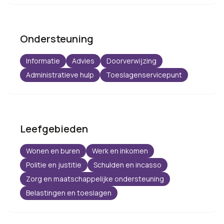
Ondersteuning
Informatie
Advies
Doorverwijzing
Administratieve hulp
Toeslagenservicepunt
Leefgebieden
Wonen en buren
Werk en inkomen
Politie en justitie
Schulden en incasso
Zorg en maatschappelijke ondersteuning
Belastingen en toeslagen