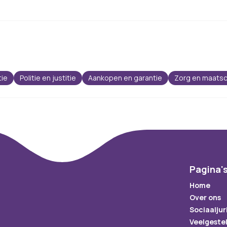
tie
Politie en justitie
Aankopen en garantie
Zorg en maatsc
Pagina'
Home
Over ons
Sociaaljur
Veelgeste