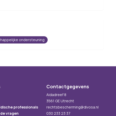
happelijke ondersteuning
s
Contactgegevens
Aidadreef 8
3561 GE Utrecht
idische professionals
rechtsbescherming@divosa.nl
lde vragen
030 233 23 37