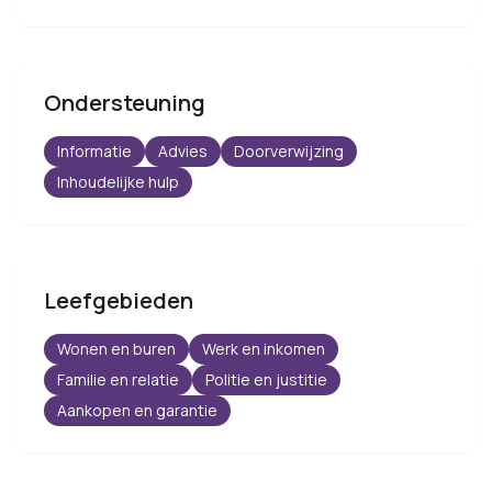
Ondersteuning
Informatie
Advies
Doorverwijzing
Inhoudelijke hulp
Leefgebieden
Wonen en buren
Werk en inkomen
Familie en relatie
Politie en justitie
Aankopen en garantie