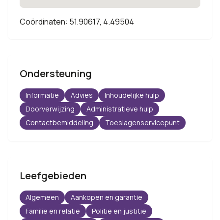
Coördinaten: 51.90617, 4.49504
Ondersteuning
Informatie
Advies
Inhoudelijke hulp
Doorverwijzing
Administratieve hulp
Contactbemiddeling
Toeslagenservicepunt
Leefgebieden
Algemeen
Aankopen en garantie
Familie en relatie
Politie en justitie