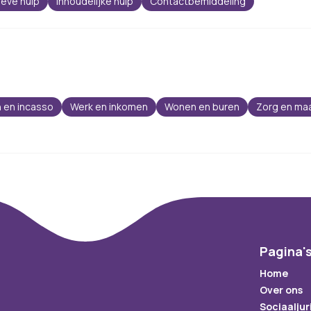
ieve hulp
Inhoudelijke hulp
Contactbemiddeling
 en incasso
Werk en inkomen
Wonen en buren
Zorg en ma
Pagina'
Home
Over ons
Sociaaljur