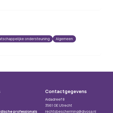
atschappelijke ondersteuning
Algemeen
s
Contactgegevens
Aidadreef 8
3561 GE Utrecht
idische professionals
rechtsbescherming@divosa.nl