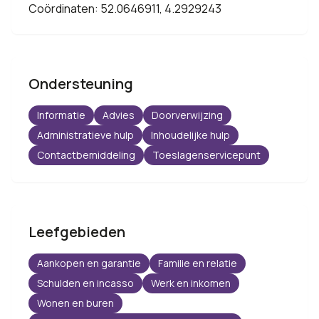
Coördinaten: 52.0646911, 4.2929243
Ondersteuning
Informatie
Advies
Doorverwijzing
Administratieve hulp
Inhoudelijke hulp
Contactbemiddeling
Toeslagenservicepunt
Leefgebieden
Aankopen en garantie
Familie en relatie
Schulden en incasso
Werk en inkomen
Wonen en buren