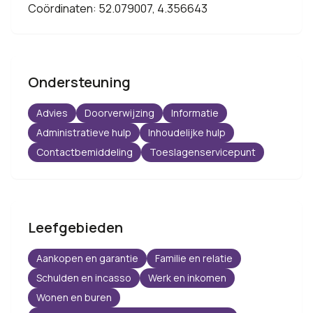
Coördinaten: 52.079007, 4.356643
Ondersteuning
Advies
Doorverwijzing
Informatie
Administratieve hulp
Inhoudelijke hulp
Contactbemiddeling
Toeslagenservicepunt
Leefgebieden
Aankopen en garantie
Familie en relatie
Schulden en incasso
Werk en inkomen
Wonen en buren