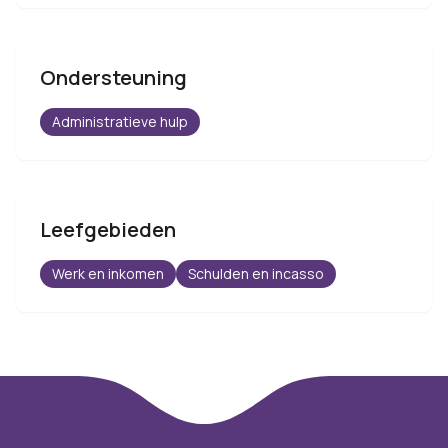
Ondersteuning
Administratieve hulp
Leefgebieden
Werk en inkomen
Schulden en incasso
Footer