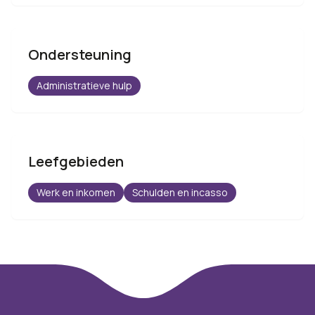
Ondersteuning
Administratieve hulp
Leefgebieden
Werk en inkomen
Schulden en incasso
Footer