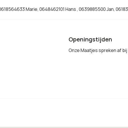
 0618564633 Marie, 0648462101 Hans , 0639885500 Jan, 0618
Openingstijden
Onze Maatjes spreken af bij 