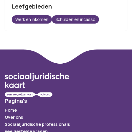
Leefgebieden
Werk en inkomen
Schulden en incasso
Footer
Pagina's
Home
Over ons
Sociaaljuridische professionals
Veelgestelde vragen