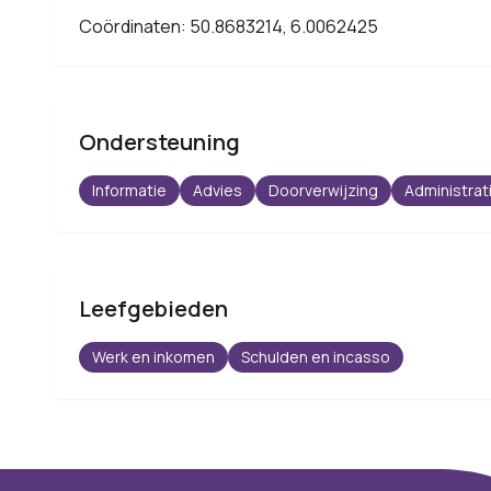
Coördinaten: 50.8683214, 6.0062425
Ondersteuning
Informatie
Advies
Doorverwijzing
Administrat
Leefgebieden
Werk en inkomen
Schulden en incasso
Footer