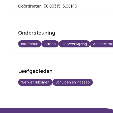
Coördinaten: 50.89315, 5.98146
Ondersteuning
Informatie
Advies
Doorverwijzing
Administrat
Leefgebieden
Werk en inkomen
Schulden en incasso
Footer