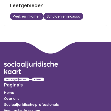
Leefgebieden
Werk en inkomen
Schulden en incasso
Footer
Pagina's
Home
Over ons
Sociaaljuridische professionals
Veelgestelde vragen