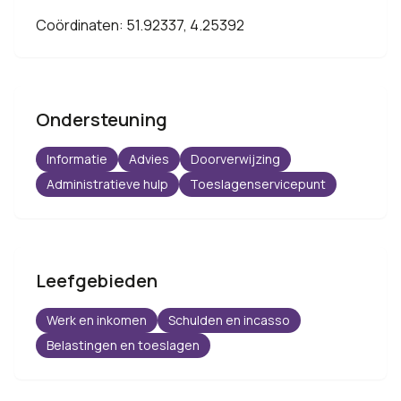
Coördinaten: 51.92337, 4.25392
Ondersteuning
Informatie
Advies
Doorverwijzing
Administratieve hulp
Toeslagenservicepunt
Leefgebieden
Werk en inkomen
Schulden en incasso
Belastingen en toeslagen