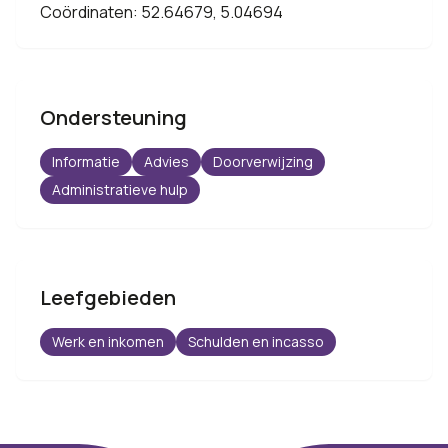
Coördinaten: 52.64679, 5.04694
Ondersteuning
Informatie
Advies
Doorverwijzing
Administratieve hulp
Leefgebieden
Werk en inkomen
Schulden en incasso