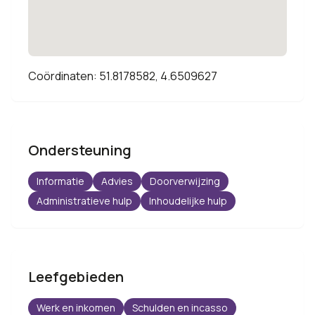
Coördinaten: 51.8178582, 4.6509627
Ondersteuning
Informatie
Advies
Doorverwijzing
Administratieve hulp
Inhoudelijke hulp
Leefgebieden
Werk en inkomen
Schulden en incasso