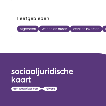
Leefgebieden
Algemeen
Wonen en buren
Werk en inkomen
Footer