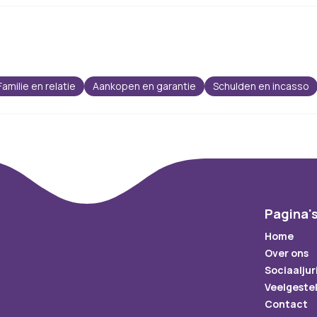
Familie en relatie
Aankopen en garantie
Schulden en incasso
Pagina'
Home
Over ons
Sociaaljur
Veelgeste
Contact