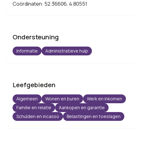
Coördinaten: 52.36606, 4.80551
Ondersteuning
Informatie
Administratieve hulp
Leefgebieden
Algemeen
Wonen en buren
Werk en inkomen
Familie en relatie
Aankopen en garantie
Schulden en incasso
Belastingen en toeslagen