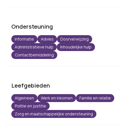
Ondersteuning
Informatie
Advies
Doorverwijzing
Administratieve hulp
Inhoudelijke hulp
Contactbemiddeling
Leefgebieden
Algemeen
Werk en inkomen
Familie en relatie
Politie en justitie
Zorg en maatschappelijke ondersteuning