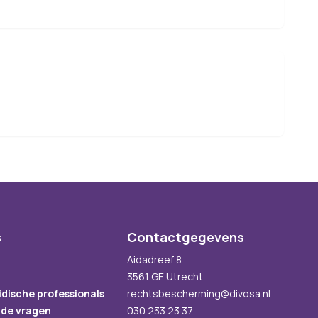
s
Contactgegevens
Aidadreef 8
3561 GE Utrecht
idische professionals
rechtsbescherming@divosa.nl
lde vragen
030 233 23 37