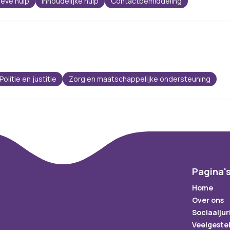
ieve hulp
Inhoudelijke hulp
Contactbemiddeling
Politie en justitie
Zorg en maatschappelijke ondersteuning
Pagina'
Home
Over ons
Sociaaljur
Veelgeste