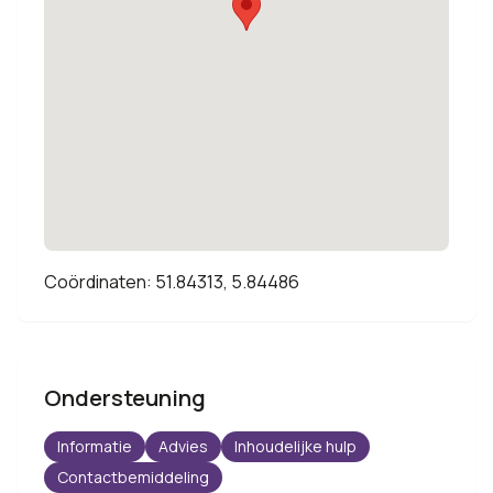
Coördinaten: 51.84313, 5.84486
Ondersteuning
Informatie
Advies
Inhoudelijke hulp
Contactbemiddeling