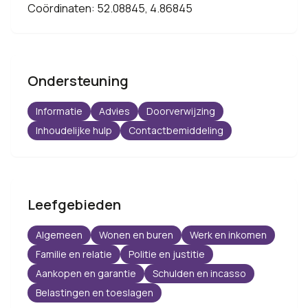
Coördinaten: 52.08845, 4.86845
Ondersteuning
Informatie
Advies
Doorverwijzing
Inhoudelijke hulp
Contactbemiddeling
Leefgebieden
Algemeen
Wonen en buren
Werk en inkomen
Familie en relatie
Politie en justitie
Aankopen en garantie
Schulden en incasso
Belastingen en toeslagen