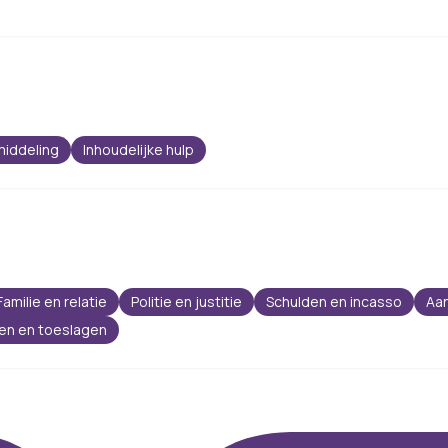
iddeling
Inhoudelijke hulp
Familie en relatie
Politie en justitie
Schulden en incasso
Aan
gen en toeslagen