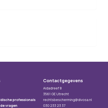
s
Contactgegevens
Aidadreef 8
3561 GE Utrecht
idische professionals
rechtsbescherming@divosa.nl
lde vragen
030 233 23 37