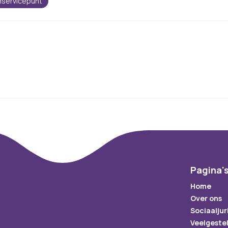
servicepunt
Pagina'
Home
Over ons
Sociaaljur
Veelgeste