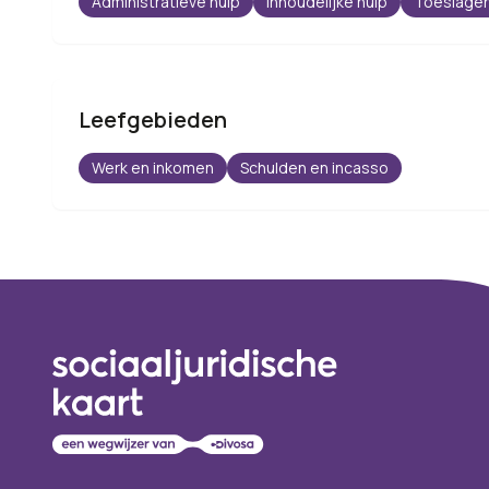
Administratieve hulp
Inhoudelijke hulp
Toeslagen
Leefgebieden
Werk en inkomen
Schulden en incasso
Footer