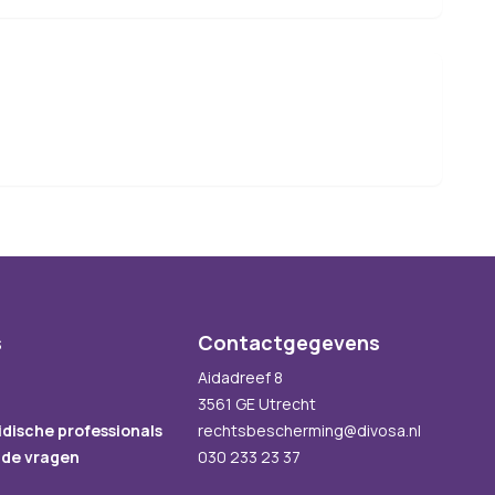
s
Contactgegevens
Aidadreef 8
3561 GE Utrecht
idische professionals
rechtsbescherming@divosa.nl
lde vragen
030 233 23 37