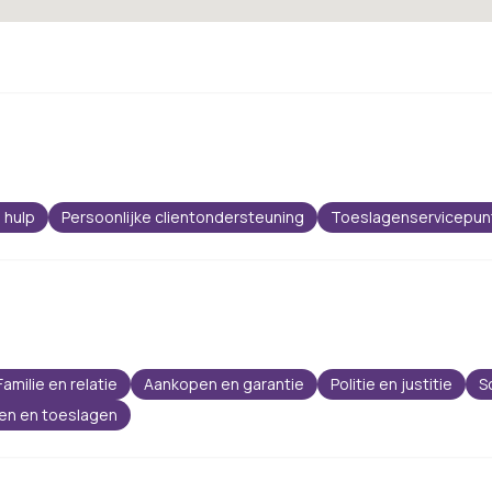
 hulp
Persoonlijke clientondersteuning
Toeslagenservicepun
Familie en relatie
Aankopen en garantie
Politie en justitie
S
gen en toeslagen