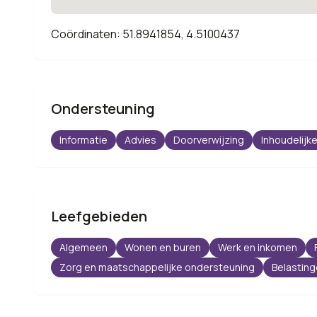
Coördinaten: 51.8941854, 4.5100437
Ondersteuning
Informatie
Advies
Doorverwijzing
Inhoudelijke
Leefgebieden
Algemeen
Wonen en buren
Werk en inkomen
Zorg en maatschappelijke ondersteuning
Belastin