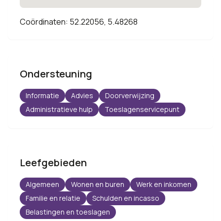
Coördinaten: 52.22056, 5.48268
Ondersteuning
Informatie
Advies
Doorverwijzing
Administratieve hulp
Toeslagenservicepunt
Leefgebieden
Algemeen
Wonen en buren
Werk en inkomen
Familie en relatie
Schulden en incasso
Belastingen en toeslagen