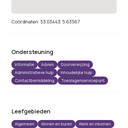
Coördinaten: 53.03443, 5.63567
Ondersteuning
Informatie
Advies
Doorverwijzing
Administratieve hulp
Inhoudelijke hulp
Contactbemiddeling
Toeslagenservicepunt
Leefgebieden
Algemeen
Wonen en buren
Werk en inkomen